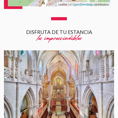
Leaflet | ©
OpenStreetMap
contributors
DISFRUTA DE TU ESTANCIA
los imprescindibles